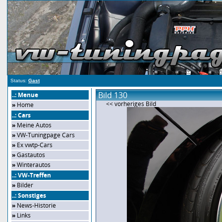
Status:
Gast
Bild 130
..: Menue
<< vorheriges Bild
»
Home
..: Cars
»
Meine Autos
»
VW-Tuningpage Cars
»
Ex vwtp-Cars
»
Gastautos
»
Winterautos
..: VW-Treffen
»
Bilder
..: Sonstiges
»
News-Historie
»
Links