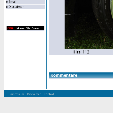
»
Email
»
Disclaimer
Zufalls-Bild
Hits
: 112
Kommentare
-
-
Impressum
Disclaimer
Kontakt