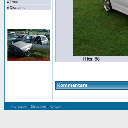
»
Email
»
Disclaimer
Zufalls-Bild
Hits
: 86
Kommentare
-
-
Impressum
Disclaimer
Kontakt