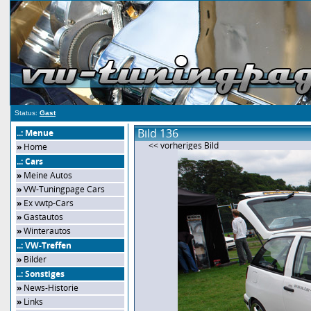
Status:
Gast
Bild 136
..: Menue
<< vorheriges Bild
»
Home
..: Cars
»
Meine Autos
»
VW-Tuningpage Cars
»
Ex vwtp-Cars
»
Gastautos
»
Winterautos
..: VW-Treffen
»
Bilder
..: Sonstiges
»
News-Historie
»
Links