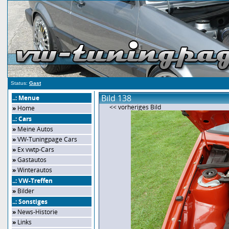
Status:
Gast
Bild 138
..: Menue
<< vorheriges Bild
»
Home
..: Cars
»
Meine Autos
»
VW-Tuningpage Cars
»
Ex vwtp-Cars
»
Gastautos
»
Winterautos
..: VW-Treffen
»
Bilder
..: Sonstiges
»
News-Historie
»
Links