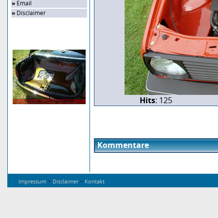
»
Email
»
Disclaimer
Zufalls-Bild
Hits
: 125
Kommentare
-
-
Impressum
Disclaimer
Kontakt