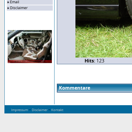
»
Email
»
Disclaimer
Zufalls-Bild
Hits
: 123
Kommentare
-
-
Impressum
Disclaimer
Kontakt