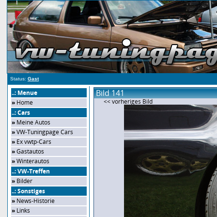
Status:
Gast
Bild 141
..: Menue
<< vorheriges Bild
»
Home
..: Cars
»
Meine Autos
»
VW-Tuningpage Cars
»
Ex vwtp-Cars
»
Gastautos
»
Winterautos
..: VW-Treffen
»
Bilder
..: Sonstiges
»
News-Historie
»
Links