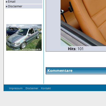
»
Email
»
Disclaimer
Zufalls-Bild
Hits
: 101
Kommentare
-
-
Impressum
Disclaimer
Kontakt