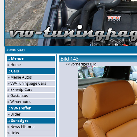
Status:
Gast
Bild 143
..: Menue
<< vorheriges Bild
»
Home
..: Cars
»
Meine Autos
»
VW-Tuningpage Cars
»
Ex vwtp-Cars
»
Gastautos
»
Winterautos
..: VW-Treffen
»
Bilder
..: Sonstiges
»
News-Historie
»
Links