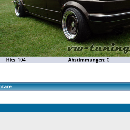
Hits
: 104
Abstimmungen:
0
tare