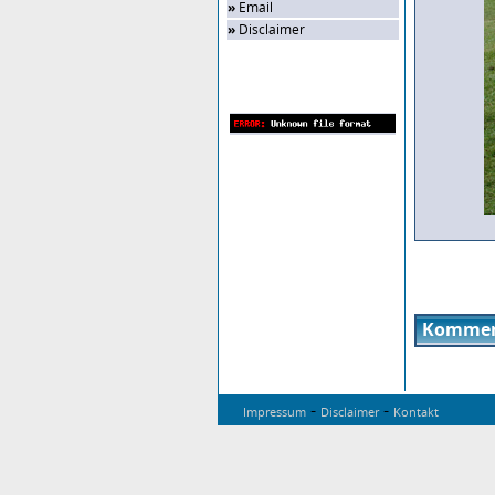
»
Email
»
Disclaimer
Zufalls-Bild
Kommen
-
-
Impressum
Disclaimer
Kontakt