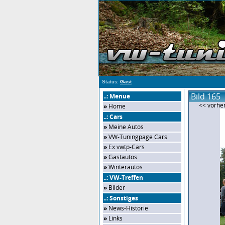
Status:
Gast
Bild 165
..: Menue
<< vorher
»
Home
..: Cars
»
Meine Autos
»
VW-Tuningpage Cars
»
Ex vwtp-Cars
»
Gastautos
»
Winterautos
..: VW-Treffen
»
Bilder
..: Sonstiges
»
News-Historie
»
Links