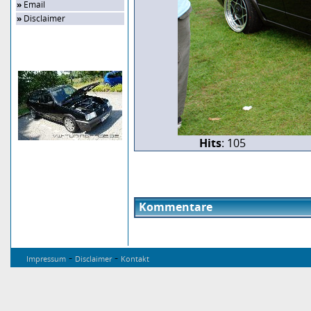
»
Email
»
Disclaimer
Zufalls-Bild
Hits
: 105
Kommentare
-
-
Impressum
Disclaimer
Kontakt