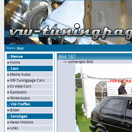
Status:
Gast
Bild 187
..: Menue
<< vorheriges Bild
»
Home
..: Cars
»
Meine Autos
»
VW-Tuningpage Cars
»
Ex vwtp-Cars
»
Gastautos
»
Winterautos
..: VW-Treffen
»
Bilder
..: Sonstiges
»
News-Historie
»
Links