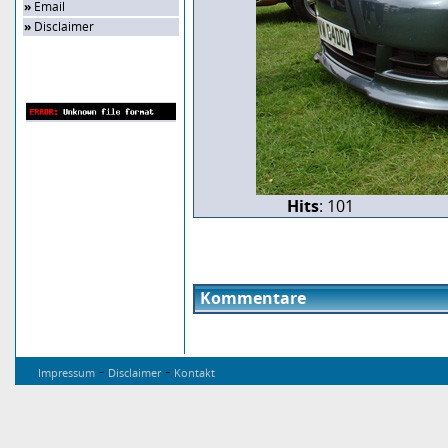
»
Email
»
Disclaimer
Zufalls-Bild
Hits
: 101
Kommentare
-
-
Impressum
Disclaimer
Kontakt