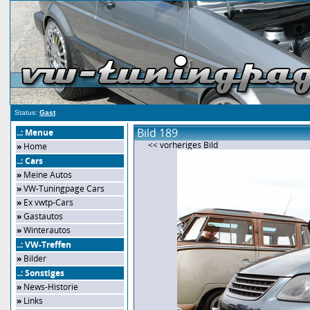
Status:
Gast
Bild 189
..: Menue
<< vorheriges Bild
»
Home
..: Cars
»
Meine Autos
»
VW-Tuningpage Cars
»
Ex vwtp-Cars
»
Gastautos
»
Winterautos
..: VW-Treffen
»
Bilder
..: Sonstiges
»
News-Historie
»
Links