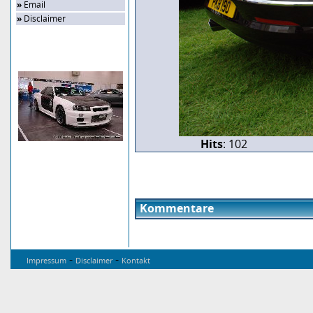
»
Email
»
Disclaimer
Zufalls-Bild
Hits
: 102
Kommentare
-
-
Impressum
Disclaimer
Kontakt