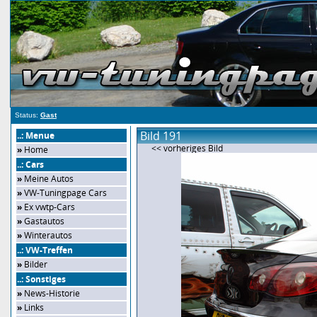
Status:
Gast
Bild 191
..: Menue
<< vorheriges Bild
»
Home
..: Cars
»
Meine Autos
»
VW-Tuningpage Cars
»
Ex vwtp-Cars
»
Gastautos
»
Winterautos
..: VW-Treffen
»
Bilder
..: Sonstiges
»
News-Historie
»
Links