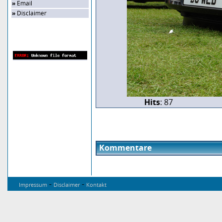
»
Email
»
Disclaimer
Zufalls-Bild
Hits
: 87
Kommentare
-
-
Impressum
Disclaimer
Kontakt