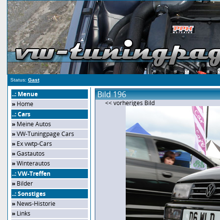
Status:
Gast
Bild 196
..: Menue
<< vorheriges Bild
»
Home
..: Cars
»
Meine Autos
»
VW-Tuningpage Cars
»
Ex vwtp-Cars
»
Gastautos
»
Winterautos
..: VW-Treffen
»
Bilder
..: Sonstiges
»
News-Historie
»
Links