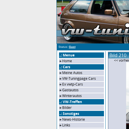
Status:
Gast
Bild 210
..: Menue
<< vorher
»
Home
..: Cars
»
Meine Autos
»
VW-Tuningpage Cars
»
Ex vwtp-Cars
»
Gastautos
»
Winterautos
..: VW-Treffen
»
Bilder
..: Sonstiges
»
News-Historie
»
Links