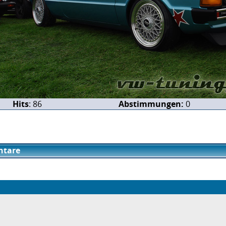
Hits
: 86
Abstimmungen:
0
tare