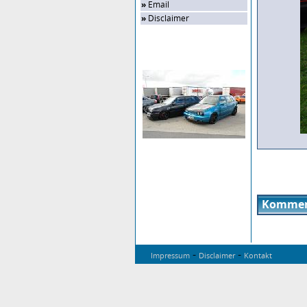
»
Email
»
Disclaimer
Zufalls-Bild
Kommen
-
-
Impressum
Disclaimer
Kontakt