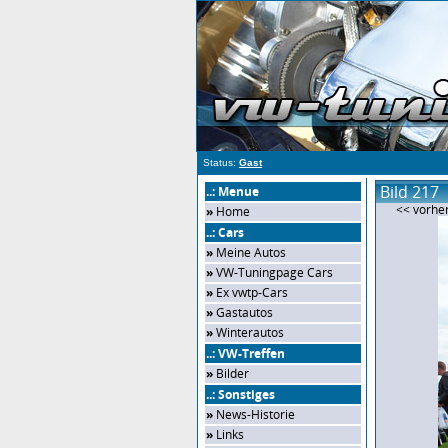
Status:
Gast
Bild 217
..: Menue
<< vorher
»
Home
..: Cars
»
Meine Autos
»
VW-Tuningpage Cars
»
Ex vwtp-Cars
»
Gastautos
»
Winterautos
..: VW-Treffen
»
Bilder
..: Sonstiges
»
News-Historie
»
Links