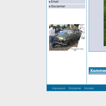
»
Email
»
Disclaimer
Zufalls-Bild
Kommen
-
-
Impressum
Disclaimer
Kontakt