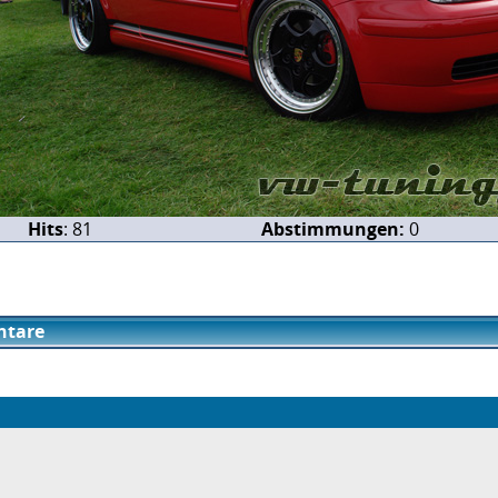
Hits
: 81
Abstimmungen:
0
tare