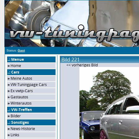
Status:
Gast
Bild 221
..: Menue
<< vorheriges Bild
»
Home
..: Cars
»
Meine Autos
»
VW-Tuningpage Cars
»
Ex vwtp-Cars
»
Gastautos
»
Winterautos
..: VW-Treffen
»
Bilder
..: Sonstiges
»
News-Historie
»
Links