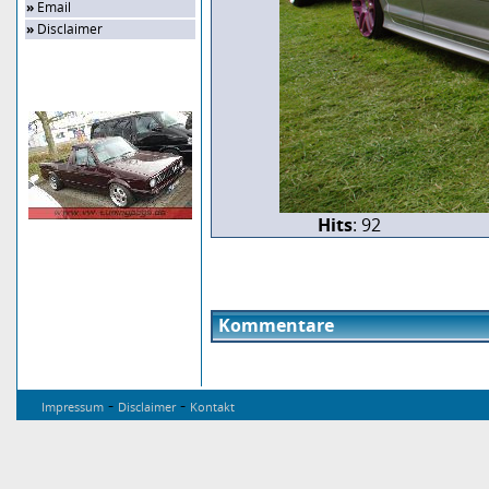
»
Email
»
Disclaimer
Zufalls-Bild
Hits
: 92
Kommentare
-
-
Impressum
Disclaimer
Kontakt