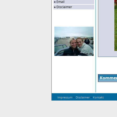
»
Email
»
Disclaimer
Zufalls-Bild
Kommen
-
-
Impressum
Disclaimer
Kontakt