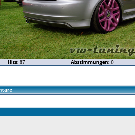
Hits
: 87
Abstimmungen:
0
tare