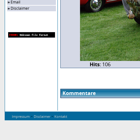
»
Email
»
Disclaimer
Zufalls-Bild
Hits
: 106
Kommentare
-
-
Impressum
Disclaimer
Kontakt