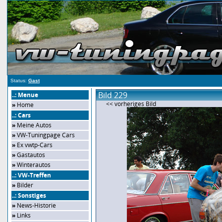
Status:
Gast
Bild 229
..: Menue
<< vorheriges Bild
»
Home
..: Cars
»
Meine Autos
»
VW-Tuningpage Cars
»
Ex vwtp-Cars
»
Gastautos
»
Winterautos
..: VW-Treffen
»
Bilder
..: Sonstiges
»
News-Historie
»
Links