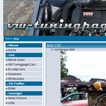
Status:
Gast
Bild 230
..: Menue
<< vorheriges Bild
»
Home
..: Cars
»
Meine Autos
»
VW-Tuningpage Cars
»
Ex vwtp-Cars
»
Gastautos
»
Winterautos
..: VW-Treffen
»
Bilder
..: Sonstiges
»
News-Historie
»
Links