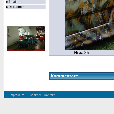
»
Email
»
Disclaimer
Zufalls-Bild
Hits
: 86
Kommentare
-
-
Impressum
Disclaimer
Kontakt