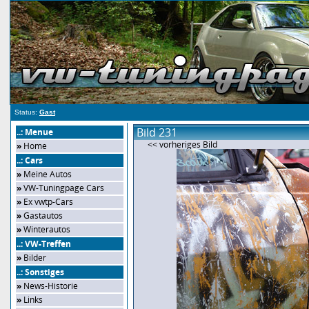
Status:
Gast
Bild 231
..: Menue
<< vorheriges Bild
»
Home
..: Cars
»
Meine Autos
»
VW-Tuningpage Cars
»
Ex vwtp-Cars
»
Gastautos
»
Winterautos
..: VW-Treffen
»
Bilder
..: Sonstiges
»
News-Historie
»
Links