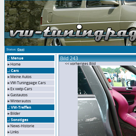
Status:
Gast
Bild 243
..: Menue
<< vorheriges Bild
»
Home
..: Cars
»
Meine Autos
»
VW-Tuningpage Cars
»
Ex vwtp-Cars
»
Gastautos
»
Winterautos
..: VW-Treffen
»
Bilder
..: Sonstiges
»
News-Historie
»
Links