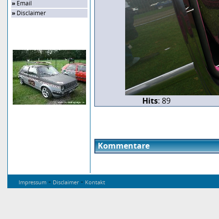
»
Email
»
Disclaimer
Zufalls-Bild
Hits
: 89
Kommentare
-
-
Impressum
Disclaimer
Kontakt