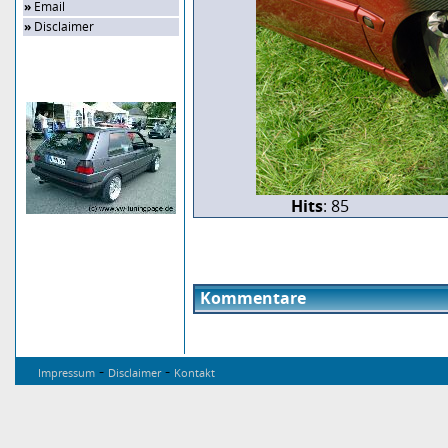
»
Email
»
Disclaimer
Zufalls-Bild
Hits
: 85
Kommentare
-
-
Impressum
Disclaimer
Kontakt