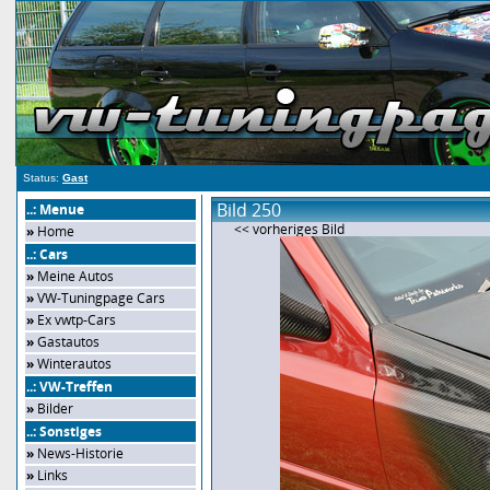
Status:
Gast
Bild 250
..: Menue
<< vorheriges Bild
»
Home
..: Cars
»
Meine Autos
»
VW-Tuningpage Cars
»
Ex vwtp-Cars
»
Gastautos
»
Winterautos
..: VW-Treffen
»
Bilder
..: Sonstiges
»
News-Historie
»
Links