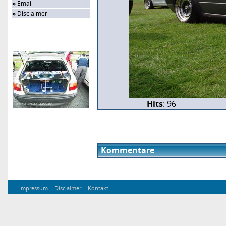
»
Email
»
Disclaimer
Zufalls-Bild
Hits
: 96
Kommentare
-
-
Impressum
Disclaimer
Kontakt