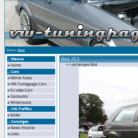
Status:
Gast
Bild 253
..: Menue
<< vorheriges Bild
»
Home
..: Cars
»
Meine Autos
»
VW-Tuningpage Cars
»
Ex vwtp-Cars
»
Gastautos
»
Winterautos
..: VW-Treffen
»
Bilder
..: Sonstiges
»
News-Historie
»
Links