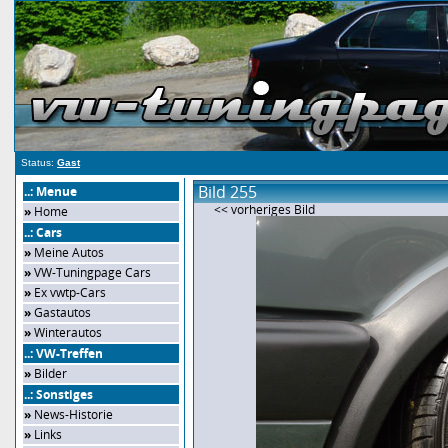
Status:
Gast
Bild 255
..: Menue
<< vorheriges Bild
»
Home
..: Cars
»
Meine Autos
»
VW-Tuningpage Cars
»
Ex vwtp-Cars
»
Gastautos
»
Winterautos
..: VW-Treffen
»
Bilder
..: Sonstiges
»
News-Historie
»
Links