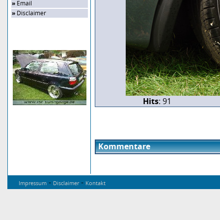
»
Email
»
Disclaimer
Zufalls-Bild
Hits
: 91
Kommentare
-
-
Impressum
Disclaimer
Kontakt