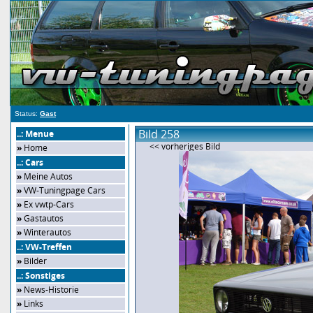
Status:
Gast
Bild 258
..: Menue
<< vorheriges Bild
»
Home
..: Cars
»
Meine Autos
»
VW-Tuningpage Cars
»
Ex vwtp-Cars
»
Gastautos
»
Winterautos
..: VW-Treffen
»
Bilder
..: Sonstiges
»
News-Historie
»
Links