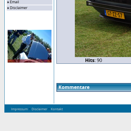
»
Email
»
Disclaimer
Zufalls-Bild
Hits
: 90
Kommentare
-
-
Impressum
Disclaimer
Kontakt