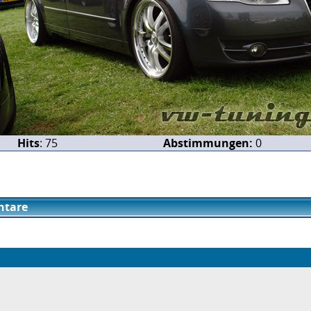
Hits
: 75
Abstimmungen:
0
tare