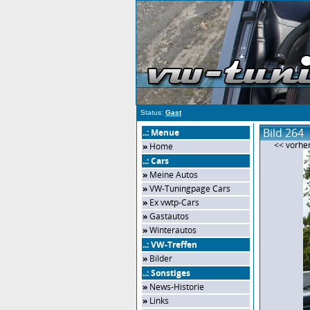
Status:
Gast
Bild 264
..: Menue
<< vorher
»
Home
..: Cars
»
Meine Autos
»
VW-Tuningpage Cars
»
Ex vwtp-Cars
»
Gastautos
»
Winterautos
..: VW-Treffen
»
Bilder
..: Sonstiges
»
News-Historie
»
Links