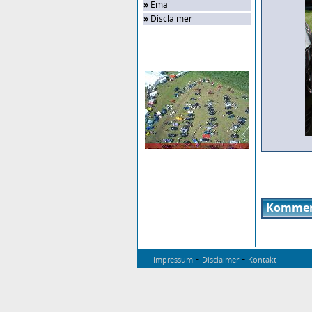
»
Email
»
Disclaimer
Zufalls-Bild
Kommen
-
-
Impressum
Disclaimer
Kontakt