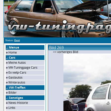
Status:
Gast
Bild 269
..: Menue
<< vorheriges Bild
»
Home
..: Cars
»
Meine Autos
»
VW-Tuningpage Cars
»
Ex vwtp-Cars
»
Gastautos
»
Winterautos
..: VW-Treffen
»
Bilder
..: Sonstiges
»
News-Historie
»
Links