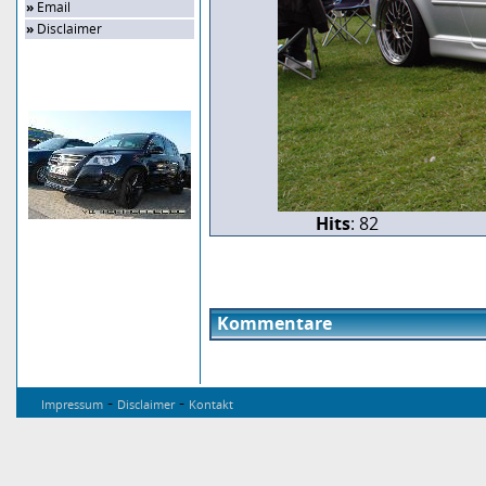
»
Email
»
Disclaimer
Zufalls-Bild
Hits
: 82
Kommentare
-
-
Impressum
Disclaimer
Kontakt