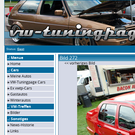
Status:
Gast
Bild 272
..: Menue
<< vorheriges Bild
»
Home
..: Cars
»
Meine Autos
»
VW-Tuningpage Cars
»
Ex vwtp-Cars
»
Gastautos
»
Winterautos
..: VW-Treffen
»
Bilder
..: Sonstiges
»
News-Historie
»
Links