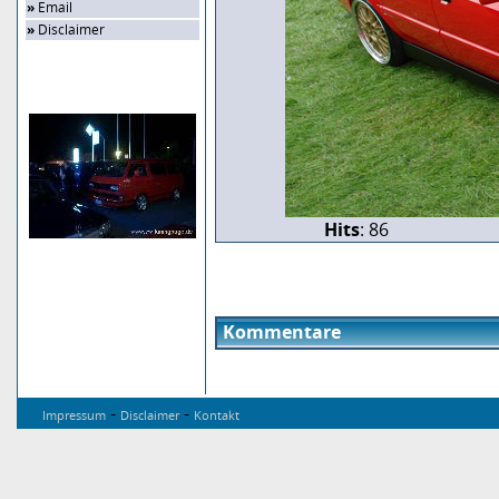
»
Email
»
Disclaimer
Zufalls-Bild
Hits
: 86
Kommentare
-
-
Impressum
Disclaimer
Kontakt