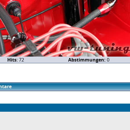
Hits
: 72
Abstimmungen:
0
tare