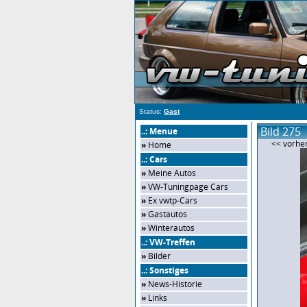
Status:
Gast
Bild 275
..: Menue
<< vorher
»
Home
..: Cars
»
Meine Autos
»
VW-Tuningpage Cars
»
Ex vwtp-Cars
»
Gastautos
»
Winterautos
..: VW-Treffen
»
Bilder
..: Sonstiges
»
News-Historie
»
Links