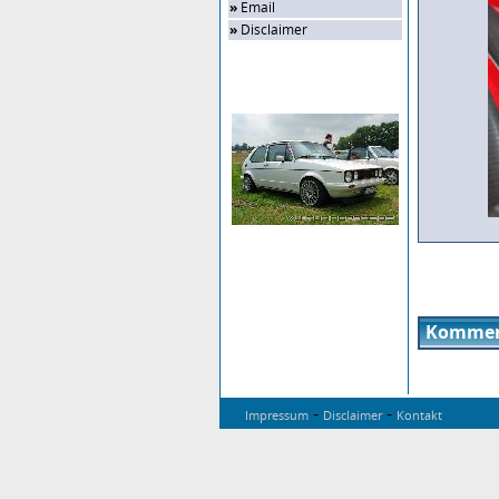
»
Email
»
Disclaimer
Zufalls-Bild
Kommen
-
-
Impressum
Disclaimer
Kontakt