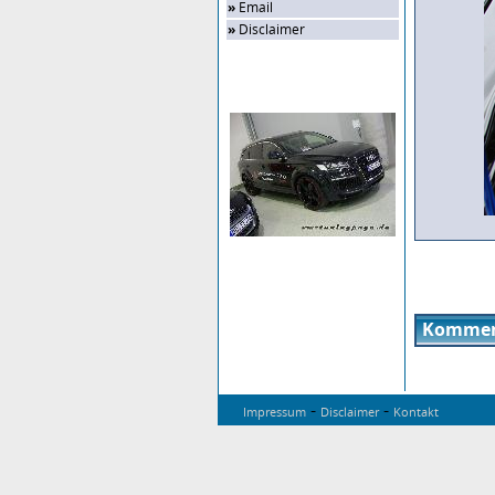
»
Email
»
Disclaimer
Zufalls-Bild
Kommen
-
-
Impressum
Disclaimer
Kontakt