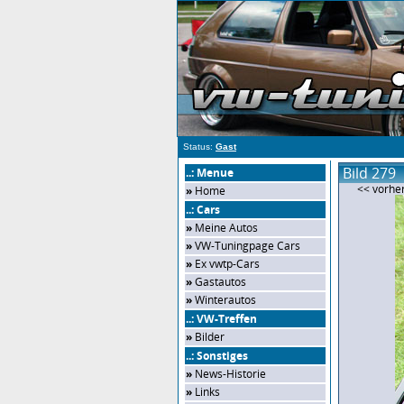
Status:
Gast
Bild 279
..: Menue
<< vorher
»
Home
..: Cars
»
Meine Autos
»
VW-Tuningpage Cars
»
Ex vwtp-Cars
»
Gastautos
»
Winterautos
..: VW-Treffen
»
Bilder
..: Sonstiges
»
News-Historie
»
Links