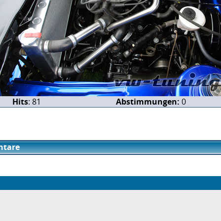
Hits
: 81
Abstimmungen:
0
tare