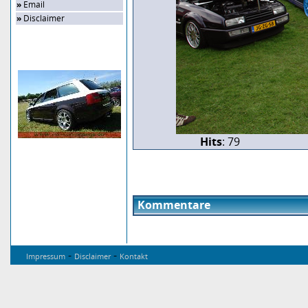
»
Email
»
Disclaimer
Zufalls-Bild
Hits
: 79
Kommentare
-
-
Impressum
Disclaimer
Kontakt