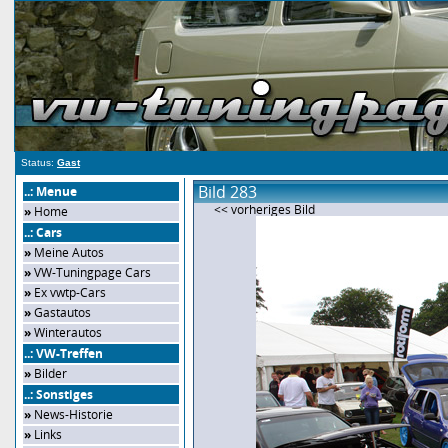
Status:
Gast
Bild 283
..: Menue
<< vorheriges Bild
»
Home
..: Cars
»
Meine Autos
»
VW-Tuningpage Cars
»
Ex vwtp-Cars
»
Gastautos
»
Winterautos
..: VW-Treffen
»
Bilder
..: Sonstiges
»
News-Historie
»
Links