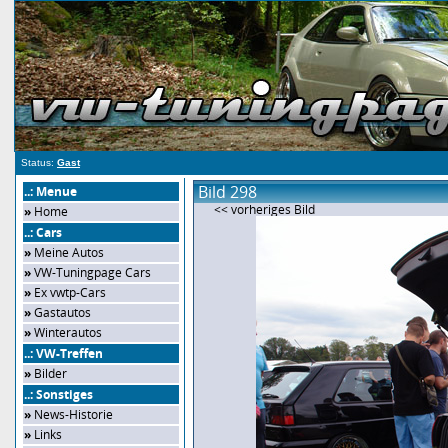
Status:
Gast
Bild 298
..: Menue
<< vorheriges Bild
»
Home
..: Cars
»
Meine Autos
»
VW-Tuningpage Cars
»
Ex vwtp-Cars
»
Gastautos
»
Winterautos
..: VW-Treffen
»
Bilder
..: Sonstiges
»
News-Historie
»
Links