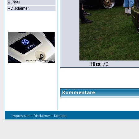
»
Email
»
Disclaimer
Zufalls-Bild
Hits
: 70
Kommentare
-
-
Impressum
Disclaimer
Kontakt