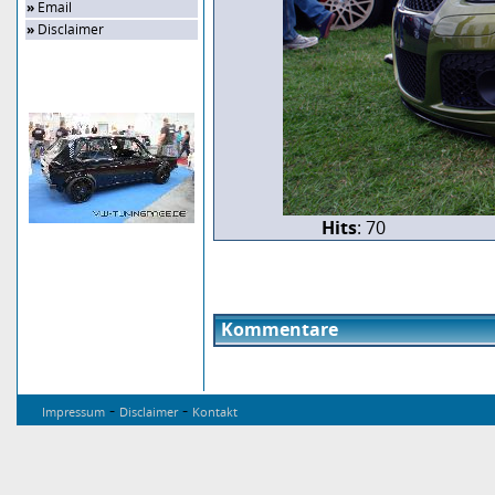
»
Email
»
Disclaimer
Zufalls-Bild
Hits
: 70
Kommentare
-
-
Impressum
Disclaimer
Kontakt