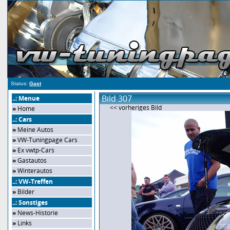
Status:
Gast
Bild 307
..: Menue
<< vorheriges Bild
»
Home
..: Cars
»
Meine Autos
»
VW-Tuningpage Cars
»
Ex vwtp-Cars
»
Gastautos
»
Winterautos
..: VW-Treffen
»
Bilder
..: Sonstiges
»
News-Historie
»
Links