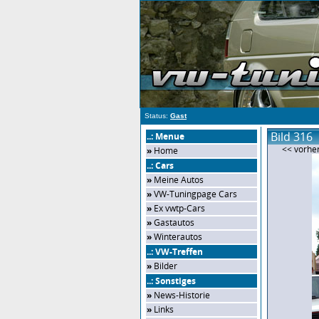
Status:
Gast
Bild 316
..: Menue
<< vorher
»
Home
..: Cars
»
Meine Autos
»
VW-Tuningpage Cars
»
Ex vwtp-Cars
»
Gastautos
»
Winterautos
..: VW-Treffen
»
Bilder
..: Sonstiges
»
News-Historie
»
Links