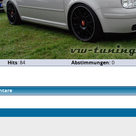
Hits
: 84
Abstimmungen:
0
tare