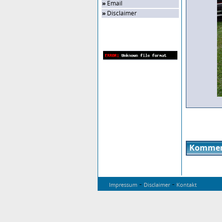
»
Email
»
Disclaimer
Zufalls-Bild
Kommen
-
-
Impressum
Disclaimer
Kontakt