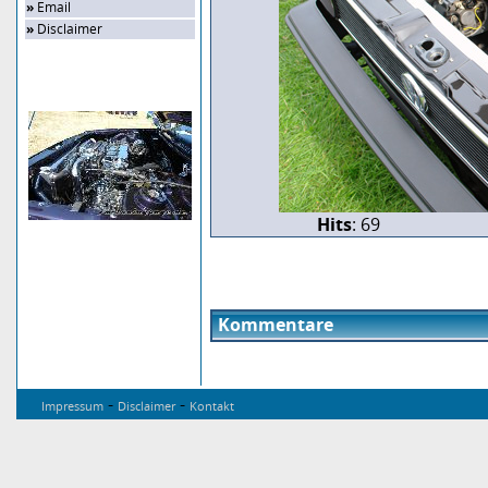
»
Email
»
Disclaimer
Zufalls-Bild
Hits
: 69
Kommentare
-
-
Impressum
Disclaimer
Kontakt