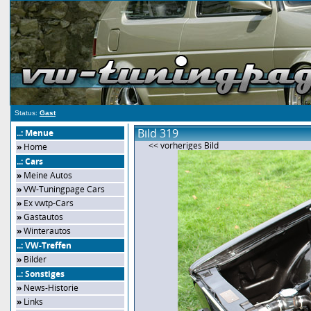
Status:
Gast
Bild 319
..: Menue
<< vorheriges Bild
»
Home
..: Cars
»
Meine Autos
»
VW-Tuningpage Cars
»
Ex vwtp-Cars
»
Gastautos
»
Winterautos
..: VW-Treffen
»
Bilder
..: Sonstiges
»
News-Historie
»
Links