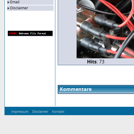
»
Email
»
Disclaimer
Zufalls-Bild
Hits
: 73
Kommentare
-
-
Impressum
Disclaimer
Kontakt