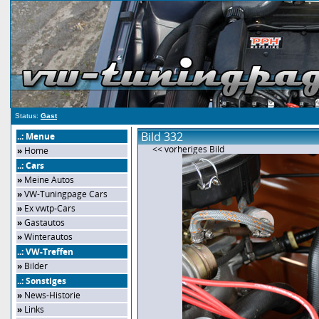
Status:
Gast
Bild 332
..: Menue
<< vorheriges Bild
»
Home
..: Cars
»
Meine Autos
»
VW-Tuningpage Cars
»
Ex vwtp-Cars
»
Gastautos
»
Winterautos
..: VW-Treffen
»
Bilder
..: Sonstiges
»
News-Historie
»
Links