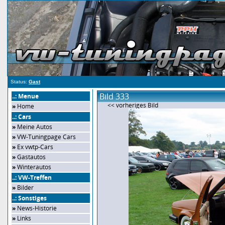
Status:
Gast
Bild 333
..: Menue
<< vorheriges Bild
»
Home
..: Cars
»
Meine Autos
»
VW-Tuningpage Cars
»
Ex vwtp-Cars
»
Gastautos
»
Winterautos
..: VW-Treffen
»
Bilder
..: Sonstiges
»
News-Historie
»
Links