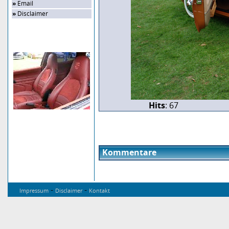
»
Email
»
Disclaimer
Zufalls-Bild
Hits
: 67
Kommentare
-
-
Impressum
Disclaimer
Kontakt