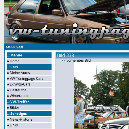
Status:
Gast
Bild 338
..: Menue
<< vorheriges Bild
»
Home
..: Cars
»
Meine Autos
»
VW-Tuningpage Cars
»
Ex vwtp-Cars
»
Gastautos
»
Winterautos
..: VW-Treffen
»
Bilder
..: Sonstiges
»
News-Historie
»
Links