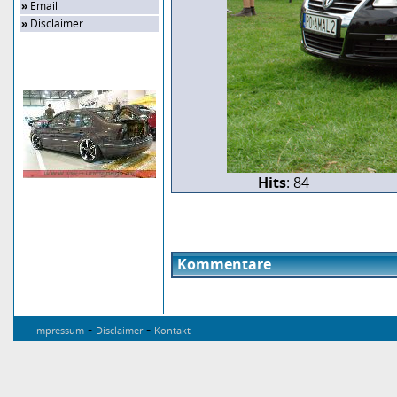
»
Email
»
Disclaimer
Zufalls-Bild
Hits
: 84
Kommentare
-
-
Impressum
Disclaimer
Kontakt