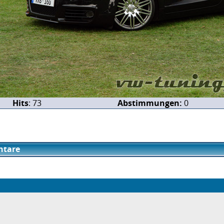
Hits
: 73
Abstimmungen:
0
tare