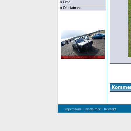
»
Email
»
Disclaimer
Zufalls-Bild
Kommen
-
-
Impressum
Disclaimer
Kontakt