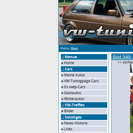
Status:
Gast
Bild 340
..: Menue
<< vorher
»
Home
..: Cars
»
Meine Autos
»
VW-Tuningpage Cars
»
Ex vwtp-Cars
»
Gastautos
»
Winterautos
..: VW-Treffen
»
Bilder
..: Sonstiges
»
News-Historie
»
Links