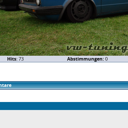
Hits
: 73
Abstimmungen:
0
tare