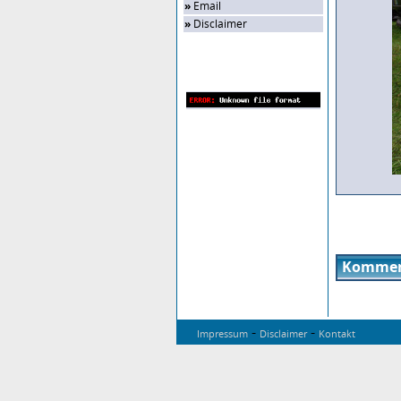
»
Email
»
Disclaimer
Zufalls-Bild
Kommen
-
-
Impressum
Disclaimer
Kontakt