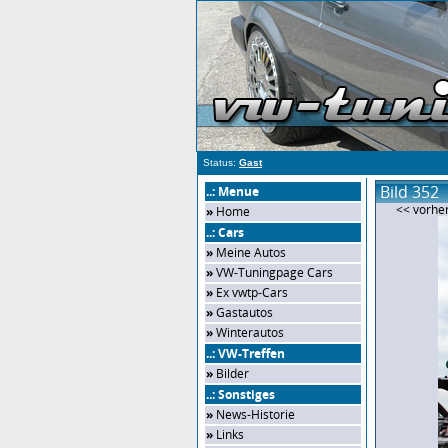
Status:
Gast
Bild 352
..: Menue
<< vorher
»
Home
..: Cars
»
Meine Autos
»
VW-Tuningpage Cars
»
Ex vwtp-Cars
»
Gastautos
»
Winterautos
..: VW-Treffen
»
Bilder
..: Sonstiges
»
News-Historie
»
Links