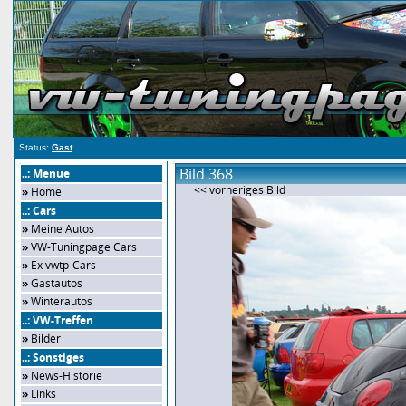
Status:
Gast
Bild 368
..: Menue
<< vorheriges Bild
»
Home
..: Cars
»
Meine Autos
»
VW-Tuningpage Cars
»
Ex vwtp-Cars
»
Gastautos
»
Winterautos
..: VW-Treffen
»
Bilder
..: Sonstiges
»
News-Historie
»
Links