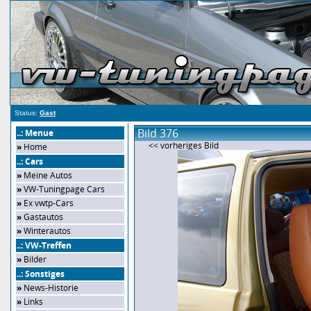
Status:
Gast
Bild 376
..: Menue
<< vorheriges Bild
»
Home
..: Cars
»
Meine Autos
»
VW-Tuningpage Cars
»
Ex vwtp-Cars
»
Gastautos
»
Winterautos
..: VW-Treffen
»
Bilder
..: Sonstiges
»
News-Historie
»
Links