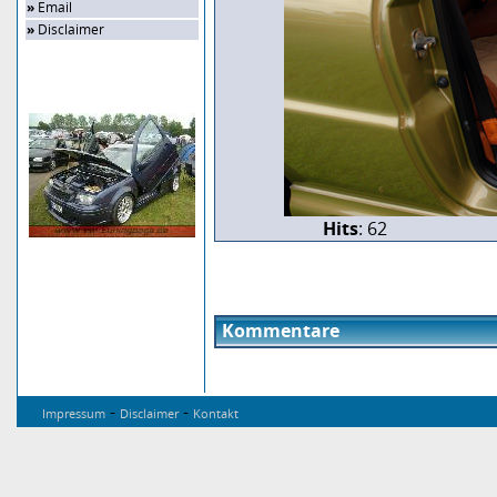
»
Email
»
Disclaimer
Zufalls-Bild
Hits
: 62
Kommentare
-
-
Impressum
Disclaimer
Kontakt