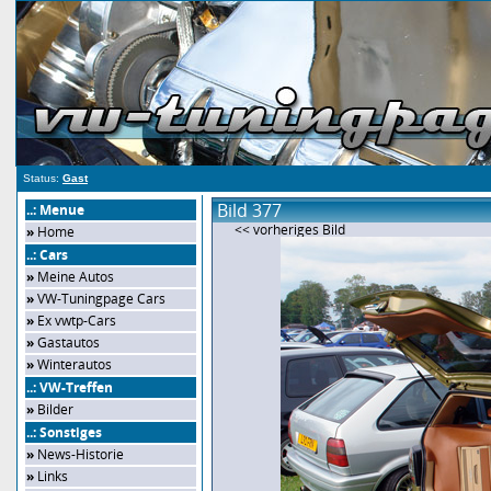
Status:
Gast
Bild 377
..: Menue
<< vorheriges Bild
»
Home
..: Cars
»
Meine Autos
»
VW-Tuningpage Cars
»
Ex vwtp-Cars
»
Gastautos
»
Winterautos
..: VW-Treffen
»
Bilder
..: Sonstiges
»
News-Historie
»
Links