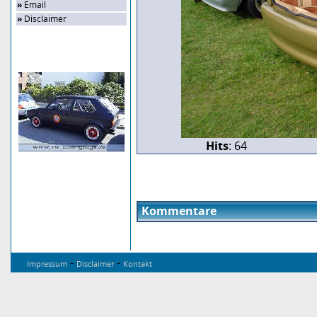
»
Email
»
Disclaimer
Zufalls-Bild
Hits
: 64
Kommentare
-
-
Impressum
Disclaimer
Kontakt