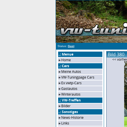
Status:
Gast
Bild 380
..: Menue
<< vorher
»
Home
..: Cars
»
Meine Autos
»
VW-Tuningpage Cars
»
Ex vwtp-Cars
»
Gastautos
»
Winterautos
..: VW-Treffen
»
Bilder
..: Sonstiges
»
News-Historie
»
Links