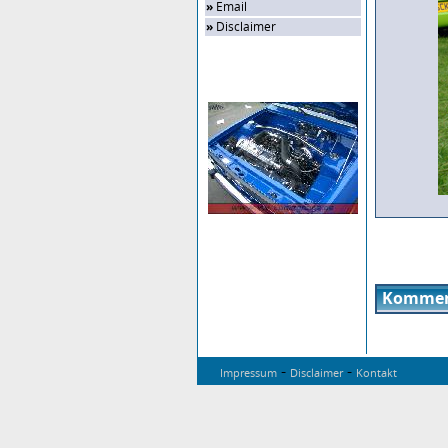
»
Email
»
Disclaimer
Zufalls-Bild
Kommen
-
-
Impressum
Disclaimer
Kontakt