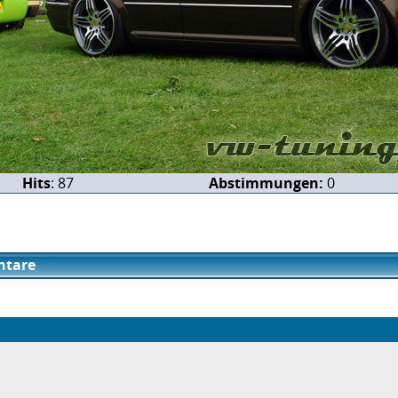
Hits
: 87
Abstimmungen:
0
tare