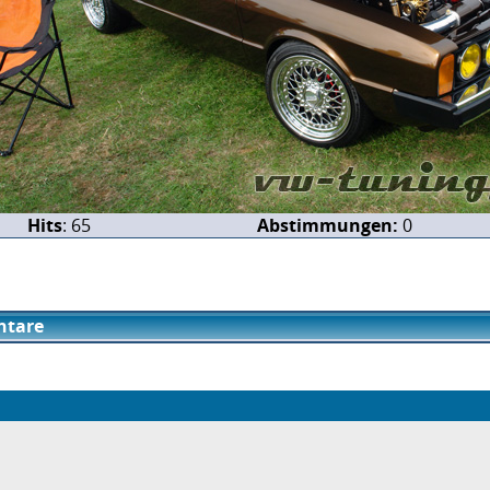
Hits
: 65
Abstimmungen:
0
tare