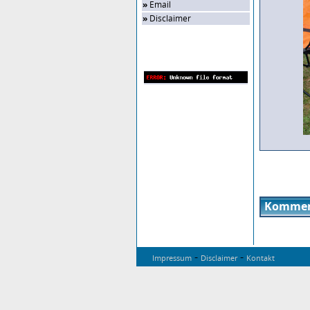
»
Email
»
Disclaimer
Zufalls-Bild
Kommen
-
-
Impressum
Disclaimer
Kontakt