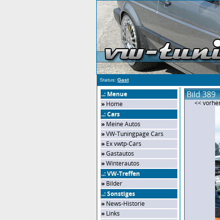
Status:
Gast
Bild 389
..: Menue
<< vorher
»
Home
..: Cars
»
Meine Autos
»
VW-Tuningpage Cars
»
Ex vwtp-Cars
»
Gastautos
»
Winterautos
..: VW-Treffen
»
Bilder
..: Sonstiges
»
News-Historie
»
Links