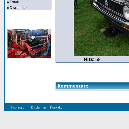
»
Email
»
Disclaimer
Zufalls-Bild
Hits
: 68
Kommentare
-
-
Impressum
Disclaimer
Kontakt