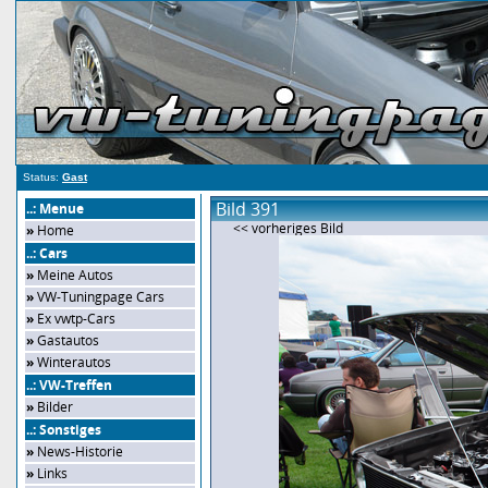
Status:
Gast
Bild 391
..: Menue
<< vorheriges Bild
»
Home
..: Cars
»
Meine Autos
»
VW-Tuningpage Cars
»
Ex vwtp-Cars
»
Gastautos
»
Winterautos
..: VW-Treffen
»
Bilder
..: Sonstiges
»
News-Historie
»
Links