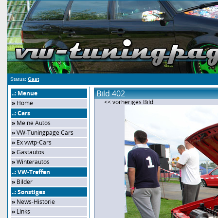
Status:
Gast
Bild 402
..: Menue
<< vorheriges Bild
»
Home
..: Cars
»
Meine Autos
»
VW-Tuningpage Cars
»
Ex vwtp-Cars
»
Gastautos
»
Winterautos
..: VW-Treffen
»
Bilder
..: Sonstiges
»
News-Historie
»
Links