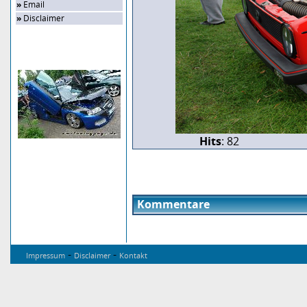
»
Email
»
Disclaimer
Zufalls-Bild
Hits
: 82
Kommentare
-
-
Impressum
Disclaimer
Kontakt