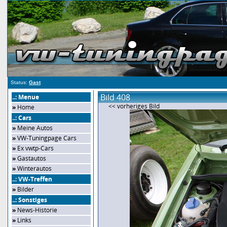
Status:
Gast
Bild 408
..: Menue
<< vorheriges Bild
»
Home
..: Cars
»
Meine Autos
»
VW-Tuningpage Cars
»
Ex vwtp-Cars
»
Gastautos
»
Winterautos
..: VW-Treffen
»
Bilder
..: Sonstiges
»
News-Historie
»
Links