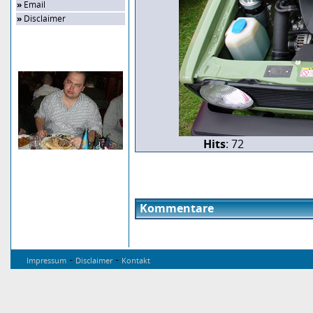
»
Email
»
Disclaimer
Zufalls-Bild
Hits
: 72
Kommentare
-
-
Impressum
Disclaimer
Kontakt