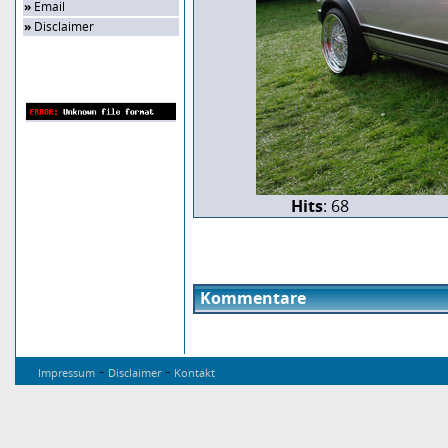
»
Email
»
Disclaimer
Zufalls-Bild
Hits
: 68
Kommentare
-
-
Impressum
Disclaimer
Kontakt