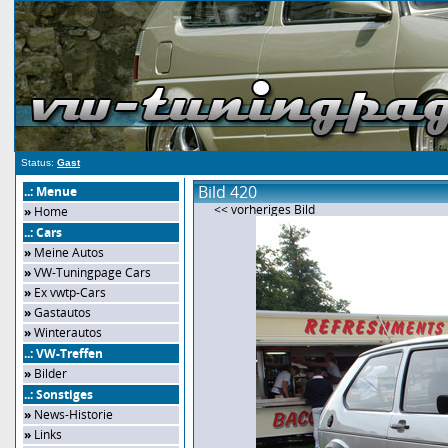
Status:
Gast
Bild 420
..: Menue
<< vorheriges Bild
»
Home
..: Cars
»
Meine Autos
»
VW-Tuningpage Cars
»
Ex vwtp-Cars
»
Gastautos
»
Winterautos
..: VW-Treffen
»
Bilder
..: Sonstiges
»
News-Historie
»
Links