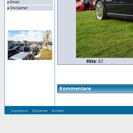
»
Email
»
Disclaimer
Zufalls-Bild
Hits
: 61
Kommentare
-
-
Impressum
Disclaimer
Kontakt