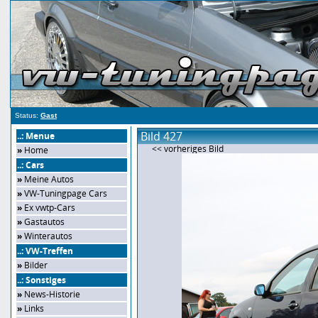
Status:
Gast
Bild 427
..: Menue
<< vorheriges Bild
»
Home
..: Cars
»
Meine Autos
»
VW-Tuningpage Cars
»
Ex vwtp-Cars
»
Gastautos
»
Winterautos
..: VW-Treffen
»
Bilder
..: Sonstiges
»
News-Historie
»
Links