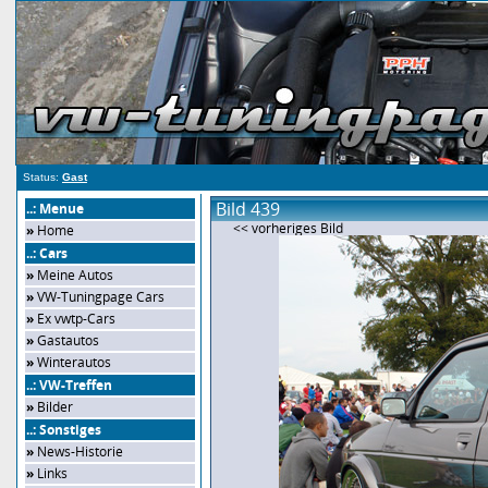
Status:
Gast
Bild 439
..: Menue
<< vorheriges Bild
»
Home
..: Cars
»
Meine Autos
»
VW-Tuningpage Cars
»
Ex vwtp-Cars
»
Gastautos
»
Winterautos
..: VW-Treffen
»
Bilder
..: Sonstiges
»
News-Historie
»
Links