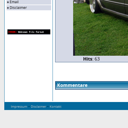
»
Email
»
Disclaimer
Zufalls-Bild
Hits
: 63
Kommentare
-
-
Impressum
Disclaimer
Kontakt