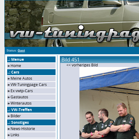
Status:
Gast
Bild 451
..: Menue
<< vorheriges Bild
»
Home
..: Cars
»
Meine Autos
»
VW-Tuningpage Cars
»
Ex vwtp-Cars
»
Gastautos
»
Winterautos
..: VW-Treffen
»
Bilder
..: Sonstiges
»
News-Historie
»
Links