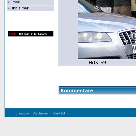
»
Email
»
Disclaimer
Zufalls-Bild
Hits
: 59
Kommentare
-
-
Impressum
Disclaimer
Kontakt