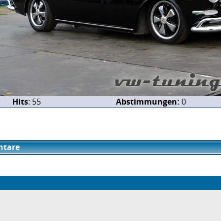
Hits
: 55
Abstimmungen:
0
tare