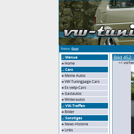
Status:
Gast
Bild 452
..: Menue
<< vorher
»
Home
..: Cars
»
Meine Autos
»
VW-Tuningpage Cars
»
Ex vwtp-Cars
»
Gastautos
»
Winterautos
..: VW-Treffen
»
Bilder
..: Sonstiges
»
News-Historie
»
Links