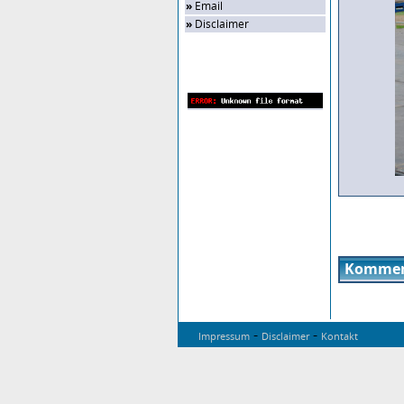
»
Email
»
Disclaimer
Zufalls-Bild
Kommen
-
-
Impressum
Disclaimer
Kontakt